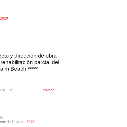
2020
cto y dirección de obra
 rehabilitación parcial del
Palm Beach *****
esto (P.E.M.):
privado
s.
omé de Tirajana.
2018