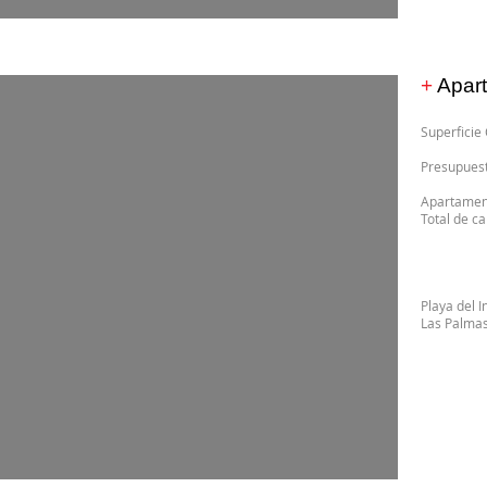
+
Apart
Superf
Presu
Apartame
Tot
Playa del I
Las Palma