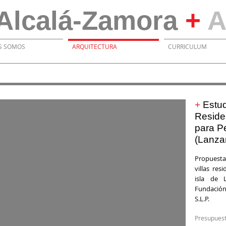
Alcalá-Zamora
+
A
S SOMOS
ARQUITECTURA
CURRICULUM
+
Estu
Reside
para P
(Lanza
Propuesta
villas res
isla de 
Fundación 
S.L.P.
Presupu