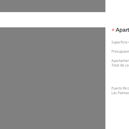
+
Apart
Superf
Presup
Apartame
Tot
Puerto Ric
Las Palma