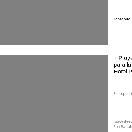
Lanzarote
.
+
Proye
para la
Hotel 
Presupu
Maspaloma
San Bartol