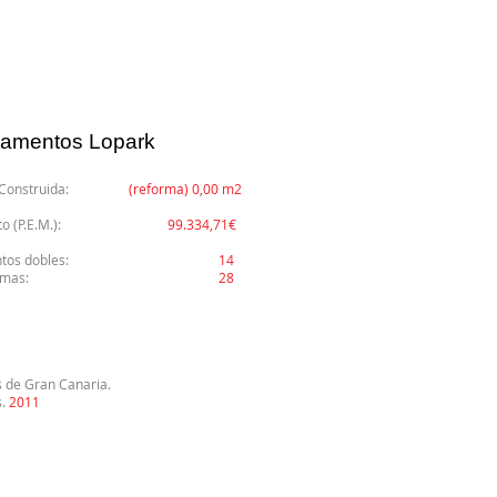
amentos Lopark
e Construida:
(reforma) 0,00 m2
uesto (P.E.M.):
99.334,71€
ntos dobles:
14
al de camas:
28
 de Gran Canaria.
s.
2011