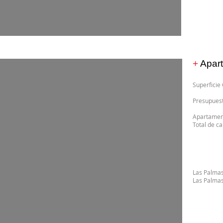
+
Apart
Superfici
Presup
Apartame
Tot
Las Palmas
Las Palma