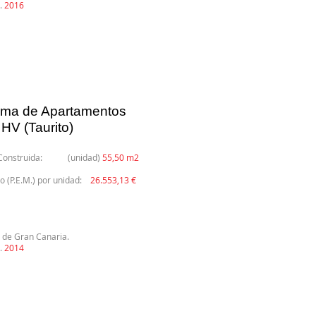
.
2016
rma de Apartamentos
HV (Taurito)
e Construida: (unidad)
55,50 m2
o (P.E.M.) por unidad:
26.553,13 €
 de Gran Canaria.
.
2014