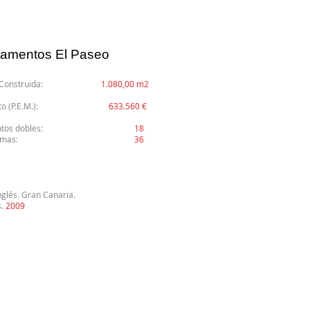
amentos El Paseo
icie Construida:
1.080,00 m2
puesto (P.E.M.):
633.560 €
ntos dobles:
18
al de camas:
36
nglés. Gran Canaria.
s.
2009