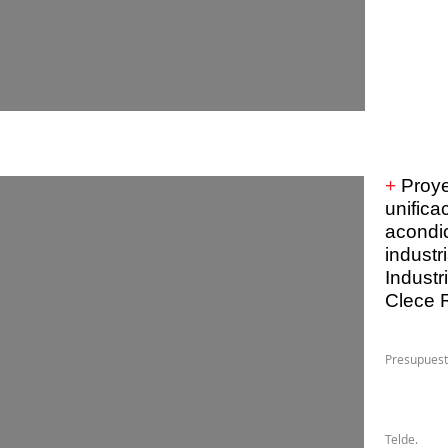
+
Proye
unifica
acondi
industr
Industr
Clece 
Presupu
Telde.