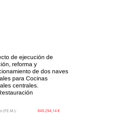
cto de ejecución de
ción, reforma y
cionamiento de dos naves
iales para Cocinas
iales centrales.
Restauración
esto (P.E.M.):
849.294,14 €