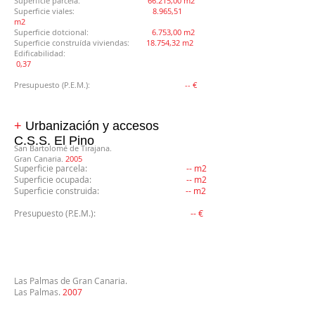
Superficie parcela:
66.215,00 m2
Superficie viales:
8.965,51
m2
Superficie dotcional:
6.753,00 m2
Superficie construída viviendas:
18.754,32 m2
Edificabilidad:
0,37
Presupuesto (P.E.M.):
-- €
+
Urbanización y accesos
C.S.S. El Pino
San Bartolomé de Tirajana.
Gran Canaria.
2005
Superficie parcela:
-- m2
Superficie ocupada:
-- m2
Superficie construida:
-- m2
Presupuesto (P.E.M.):
-- €
Las Palmas de Gran Canaria.
Las Palmas.
2007