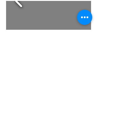
+
Urbanización y accesos
C.S.S. Agüimes
Superficie parcela:
1.804,43 m2
Presupuesto (P.E.M.):
208.102 €
Gran Canaria.
2009
© 2025 Jimenez Alcalá-Zamora
+
Asociados.
C/ Perdomo nº1, 3ª planta. Las
Palmas de Gran Canaria 35002 - Spain