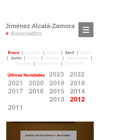
Jiménez Alcalá-Zamora
+
Asociados
Enero
|
Febrero
|
Marzo
|
Abril
|
Mayo
|
Junio
|
Julio
|
Agosto
|
Septiembre
|
Octubre
|
Noviembre
|
Diciembre
2023
20
22
Últim
as No
ve
dades
2021
2020
2019
2018
2017
2016
2015
2014
2013
2012
2011