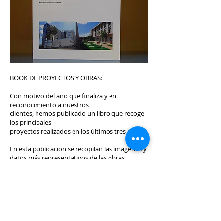
BOOK DE PROYECTOS Y OBRAS:
Con motivo del año que finaliza y en
reconocimiento a nuestros
clientes, hemos publicado un libro que recoge
los principales
proyectos realizados en los últimos tres años.
En esta publicación se recopilan las imágenes y
datos más representativos de las obras
finalizadas, así como el listado de nuestros
principales
clientes a los que va dedicada esta
edición, agradeciendoles la confianza
depositada en nosotros y nuestro equipo
profesional.
A todos ellos, muchas gracias.