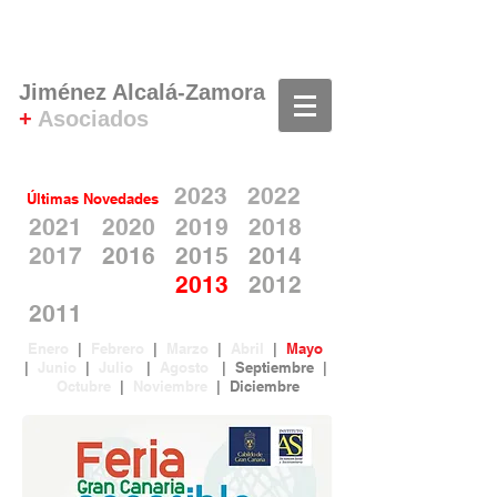
Jiménez Alcalá-Zamora
+
Asociados
202
3
20
22
Últimas
N
ovedades
2021
2020
2019
2018
2017
2016
2015
2014
2013
2012
20
11
Enero
|
Febrero
|
Marzo
|
Abril
|
Mayo
|
Junio
|
Julio
|
Agosto
|
Septiembre
|
Octubre
|
Noviembre
|
Diciembre