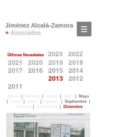
Jiménez Alcalá-Zamora
+
Asociados
202
3
20
22
Últimas Novedades
2021
2020
2019
2018
2017
2016
2015
2014
2013
2012
20
11
Enero
|
Febrero
|
Marzo
|
Abril
|
Mayo
|
Junio
|
Julio
|
Agosto
|
Septiembre
|
Octubre
|
Noviembre
|
Diciembre