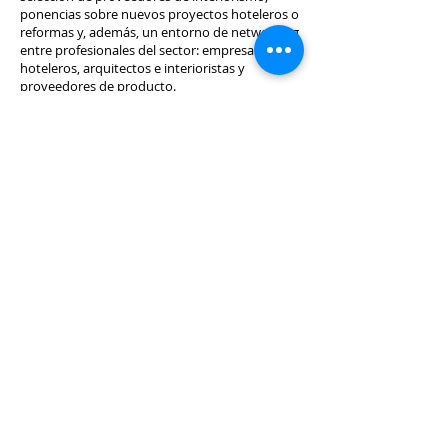
ponencias sobre nuevos proyectos hoteleros o
reformas y, además, un entorno de networking
entre profesionales del sector: empresarios
hoteleros, arquitectos e interioristas y
proveedores de producto.
InteriHotel Canarias se celebrará los días 19 y
20 de junio de 2019 en el Gabinete Literario de
Las Palmas de Gran Canaria
Agradecemos tan amable invitación a
compartir nuestra experiencia y
planteamientos en materia de accesibilidad y
eliminación de barreras físicas y de la
comunicación.
Os esperamos.
http://www.interihotel.com/
…/canari…/programa/jueves-20-17h/
© 2025 Jimenez Alcalá-Zamora
+
Asociados.
C/ Perdomo nº1, 3ª planta. Las
Palmas de Gran Canaria 35002 - Spain