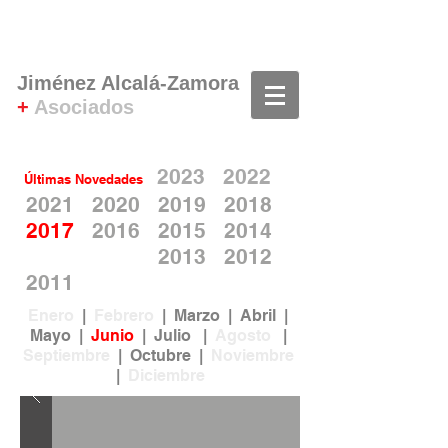
Jiménez Alcalá-Zamora
+
Asociados
20
2
3
20
22
Últimas Novedades
2021
2020
2019
2018
2
017
2016
2015
2014
2013
2012
2011
Enero
|
Febrero
|
Marzo
|
Abril
|
Mayo
|
Junio
|
Julio
|
Agosto
|
Septiembre
|
Octubre
|
Noviembre
|
Diciembre