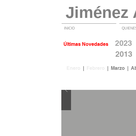
Jiménez 
INICIO
QUIENE
20
2
3
Últimas Novedades
2013
Enero
|
Febrero
|
Marzo
|
A