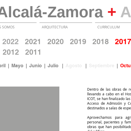
Alcalá-Zamora
+
A
S SOMOS
ARQUITECTURA
CURRICULUM
20
22
2021
2020
2019
2018
2
01
2012
2011
bril
|
Mayo
|
Junio
| Julio
|
Agosto
|
Septiembre
|
Octu
Dentro de las obras de r
llevando a cabo en el Hos
ICOT, se han finalizado l
Acceso de Admisión y Co
destinados a salas de espe
Aprovechamos para agr
personal, pacientes y fami
obras que han posibilitad