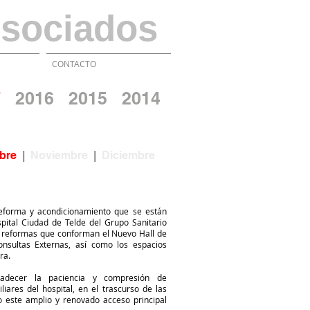
sociados
CONTACTO
7
2016
2015
2014
bre
|
Noviembre
|
Diciembre
eforma y acondicionamiento que se están
pital Ciudad de Telde del Grupo Sanitario
as reformas que conforman el Nuevo Hall de
nsultas Externas, así como los espacios
ra.
adecer la paciencia y compresión de
liares del hospital, en el trascurso de las
o este amplio y renovado acceso principal