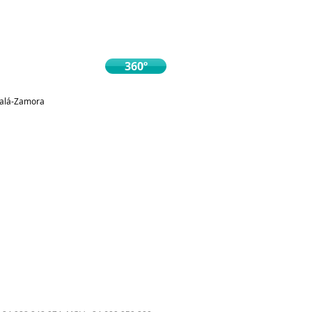
360º
lcalá-Zamora